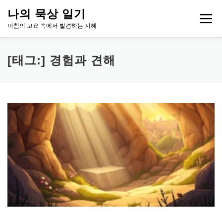
내
나의 묵상 일기
용
메뉴
으
아침의 고요 속에서 발견하는 지혜
로
바
로
HOME
아침 묵상, 성장의 시그널
ABOUT ME
[태그:]
경험과 견해
가
기
CONTACT
LEGAL INFO