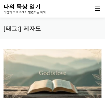
내
나의 묵상 일기
용
메뉴
으
아침의 고요 속에서 발견하는 지혜
로
바
로
HOME
아침 묵상, 성장의 시그널
ABOUT ME
[태그:]
제자도
가
기
CONTACT
LEGAL INFO