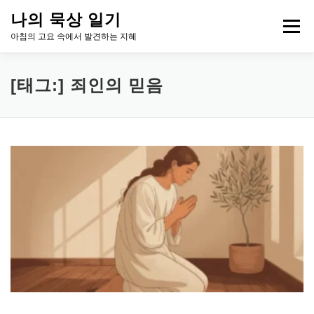
내
나의 묵상 일기
용
메뉴
으
아침의 고요 속에서 발견하는 지혜
로
바
로
HOME
아침 묵상, 성장의 시그널
ABOUT ME
[태그:]
죄인의 믿음
가
기
CONTACT
LEGAL INFO