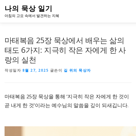
내
나의 묵상 일기
용
으
아침의 고요 속에서 발견하는 지혜
로
바
로
HOME
아침 묵상, 성장의 시그널
ABOUT ME
CON
마태복음 25장 묵상에서 배우는 삶의
가
기
태도 6가지: 지극히 작은 자에게 한 사
랑의 실천
작성일자
8월 27, 2025
글쓴이
길 위의 묵상자
마태복음 25장 묵상을 통해 ‘지극히 작은 자에게 한 것이
곧 내게 한 것’이라는 예수님의 말씀을 깊이 되새깁니다.