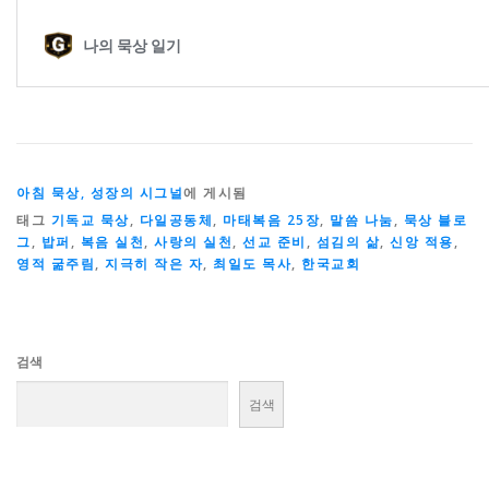
아침 묵상, 성장의 시그널
에 게시됨
태그
기독교 묵상
,
다일공동체
,
마태복음 25장
,
말씀 나눔
,
묵상 블로
그
,
밥퍼
,
복음 실천
,
사랑의 실천
,
선교 준비
,
섬김의 삶
,
신앙 적용
,
영적 굶주림
,
지극히 작은 자
,
최일도 목사
,
한국교회
검색
검색