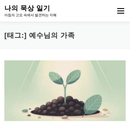
내
나의 묵상 일기
용
메뉴
으
아침의 고요 속에서 발견하는 지혜
로
바
로
HOME
아침 묵상, 성장의 시그널
ABOUT ME
[태그:]
예수님의 가족
가
기
CONTACT
LEGAL INFO