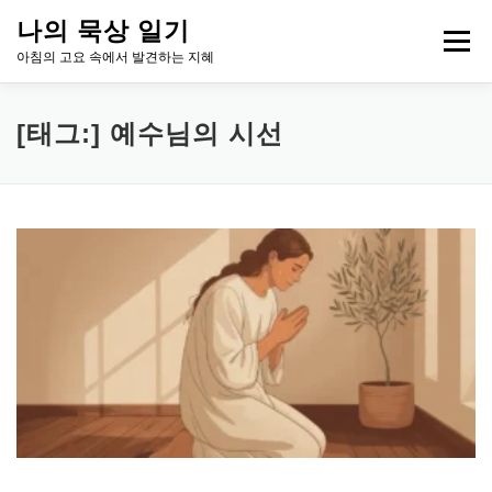
내
나의 묵상 일기
용
메뉴
으
아침의 고요 속에서 발견하는 지혜
로
바
로
HOME
아침 묵상, 성장의 시그널
ABOUT ME
[태그:]
예수님의 시선
가
기
CONTACT
LEGAL INFO